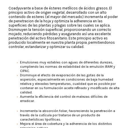
Coadyuvante a base de ésteres metílicos de ácidos grasos. El
principio activo de origen vegetal, desarrollado con un alto
contenido de esteres (el mayor del mercado) incrementa el poder
de penetracion de la hoja y optimiza la adherencia en las
superﬁcies de las plantas y plagas sobre las cuales se aplica.
Disminuyen la tensión superﬁcial, proporcionando un correcto
mojado, reduciendo pérdidas y asegurando así una excelente
penetración del activo ﬁtosanitario. Este principio activo es
producido localmente en nuestra planta propia, permitiendonos
controlar, estandarizar y optimizar su calidad.
Emulsiones muy estables con aguas de diferentes durezas,
cumpliendo las normas de estabilidad de la emulsión IRAM y
CIPAC.
Disminuye el efecto de evaporación de las gotas de la
aspersión, especialmente en condiciones de baja humedad
relativa y elevadas temperaturas, cualidad que es posible por
contener en su formulación aceite reﬁnado y modiﬁcado de alta
calidad.
Aumenta la eﬁciencia del control de malezas difíciles de
erradicar.
Incrementa la absorción foliar, favoreciendo la penetración a
través de la cutícula por tratarse de un producto de
características lipofílicas.
Mejora el área de cobertura y la adherencia de los distintos
principios activos.